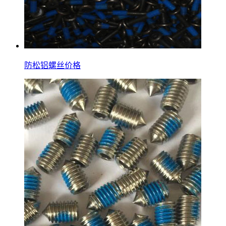
防松铝螺丝价格