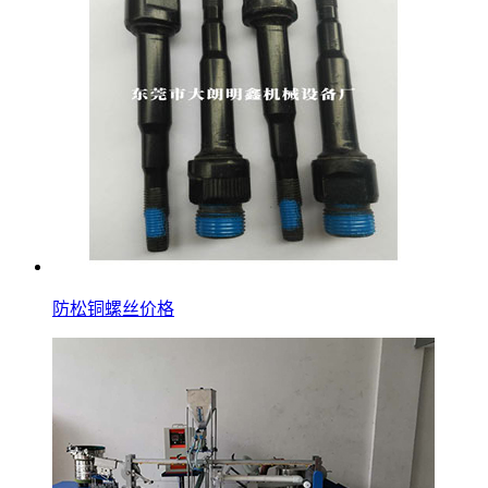
防松铜螺丝价格