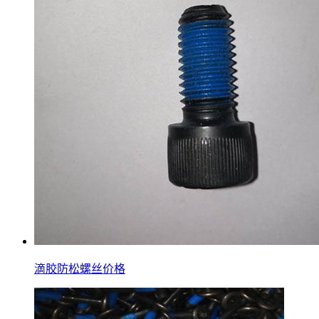
滴胶防松螺丝价格