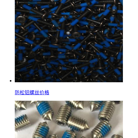
防松铝螺丝价格