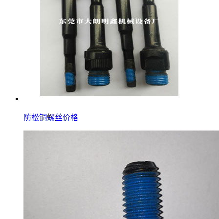
防松铜螺丝价格